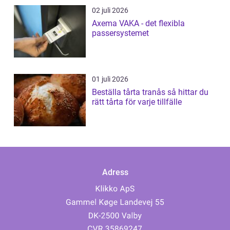
02 juli 2026
Axema VAKA - det flexibla
passersystemet
01 juli 2026
Beställa tårta tranås så hittar du
rätt tårta för varje tillfälle
Adress