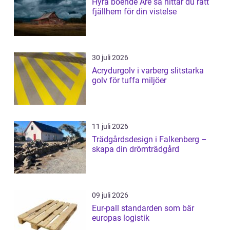
Hyra boende Åre så hittar du rätt
fjällhem för din vistelse
30 juli 2026
Acrydurgolv i varberg slitstarka
golv för tuffa miljöer
11 juli 2026
Trädgårdsdesign i Falkenberg –
skapa din drömträdgård
09 juli 2026
Eur-pall standarden som bär
europas logistik